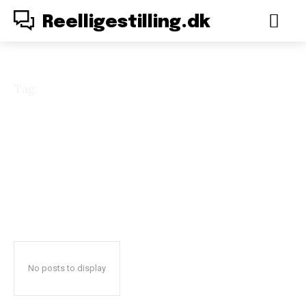
Reelligestilling.dk
Tag:
danske mænd
No posts to display