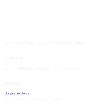
Reelligestilling.dk
Nyheder, holdninger og debat om køn og ligestilling.
REDAKTION
Reelligestilling.dk redigeres af Tobias Petersen.
SENESTE
Boganmeldelser
Jeg tror ikke, Bjarne blev klogere