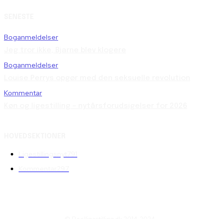
SENESTE
Boganmeldelser
Jeg tror ikke, Bjarne blev klogere
Boganmeldelser
Louise Perrys opgør med den seksuelle revolution
Kommentar
Køn og ligestilling – nytårsforudsigelser for 2026
HOVEDSEKTIONER
Ligestillingsnyt
791
Kommentar
297