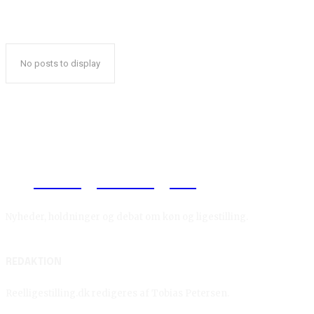
No posts to display
Reelligestilling.dk
Nyheder, holdninger og debat om køn og ligestilling.
REDAKTION
Reelligestilling.dk redigeres af Tobias Petersen.