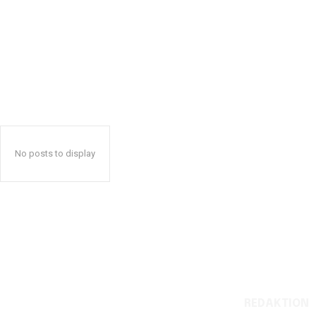
No posts to display
REDAKTION
Reelligestilling.dk