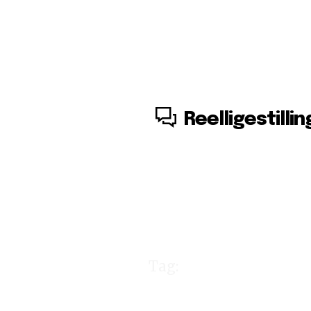
6. august, 2026
Reelligestillin
Tag:
Detektor