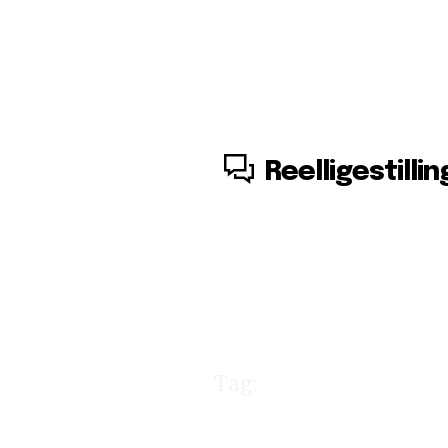
8. august, 2026
Reelligestillin
Tag:
feministi