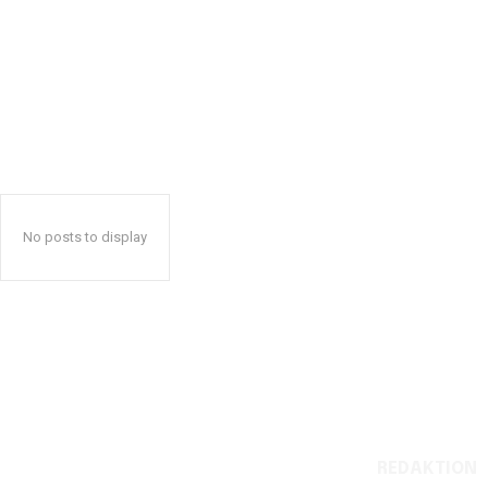
No posts to display
REDAKTION
Reelligestilling.dk