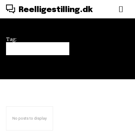
Reelligestilling.dk
Tag:
herretoilet
No posts to display