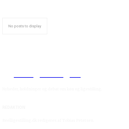
No posts to display
Reelligestilling.dk
Nyheder, holdninger og debat om køn og ligestilling.
REDAKTION
Reelligestilling.dk redigeres af Tobias Petersen.