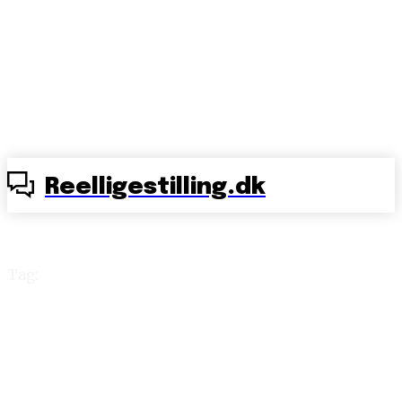
Reelligestilling.dk
Tag:
klassefjende