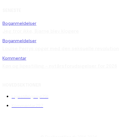
SENESTE
Boganmeldelser
Jeg tror ikke, Bjarne blev klogere
Boganmeldelser
Louise Perrys opgør med den seksuelle revolution
Kommentar
Køn og ligestilling – nytårsforudsigelser for 2026
HOVEDSEKTIONER
Ligestillingsnyt
791
Kommentar
297