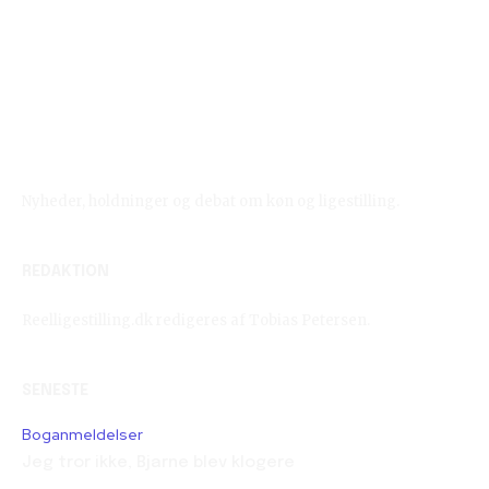
Reelligestilling.dk
Nyheder, holdninger og debat om køn og ligestilling.
REDAKTION
Reelligestilling.dk redigeres af Tobias Petersen.
SENESTE
Boganmeldelser
Jeg tror ikke, Bjarne blev klogere