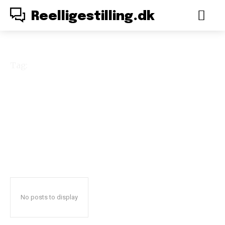
Reelligestilling.dk
Tag:
Könskriget
No posts to display