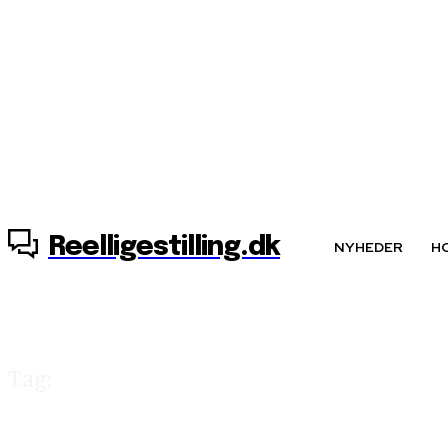
7. august, 2026
Reelligestilling.dk
NYHEDER
H
Tag:
kvindetaxa