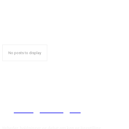
No posts to display
Reelligestilling.dk
Nyheder, holdninger og debat om køn og ligestilling.