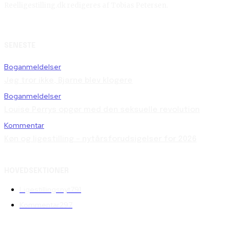
Reelligestilling.dk redigeres af Tobias Petersen.
SENESTE
Boganmeldelser
Jeg tror ikke, Bjarne blev klogere
Boganmeldelser
Louise Perrys opgør med den seksuelle revolution
Kommentar
Køn og ligestilling – nytårsforudsigelser for 2026
HOVEDSEKTIONER
Ligestillingsnyt
791
Kommentar
297