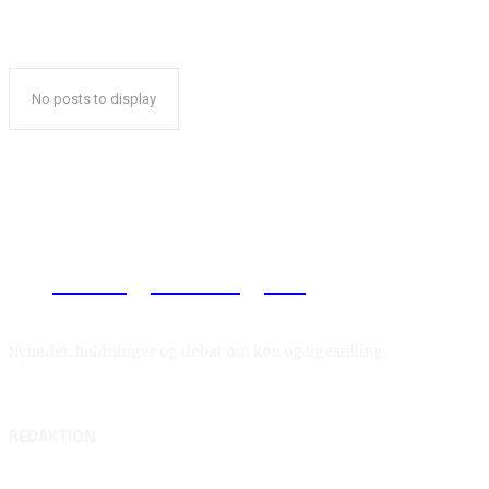
No posts to display
Reelligestilling.dk
Nyheder, holdninger og debat om køn og ligestilling.
REDAKTION