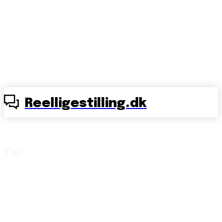
Reelligestilling.dk
Tag:
løn