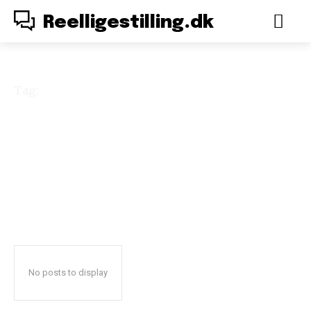
Reelligestilling.dk
Tag:
mandlige ofre
No posts to display