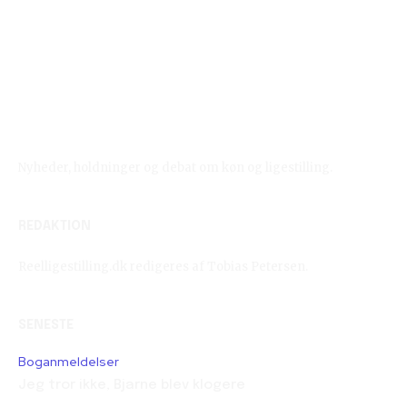
Reelligestilling.dk
Nyheder, holdninger og debat om køn og ligestilling.
REDAKTION
Reelligestilling.dk redigeres af Tobias Petersen.
SENESTE
Boganmeldelser
Jeg tror ikke, Bjarne blev klogere