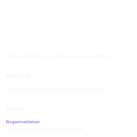
Reelligestilling.dk
Nyheder, holdninger og debat om køn og ligestilling.
REDAKTION
Reelligestilling.dk redigeres af Tobias Petersen.
SENESTE
Boganmeldelser
Jeg tror ikke, Bjarne blev klogere