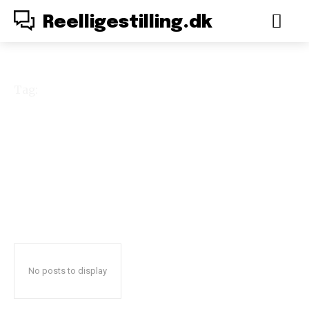
Reelligestilling.dk
Tag:
modeller
No posts to display