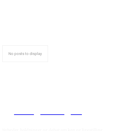
No posts to display
Reelligestilling.dk
Nyheder, holdninger og debat om køn og ligestilling.