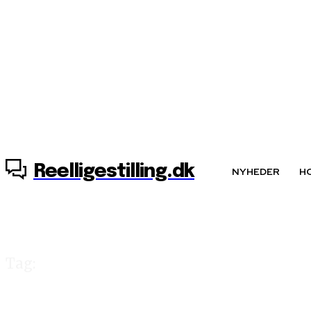
6. august, 2026
Reelligestilling.dk
NYHEDER
H
Tag:
Eurostat