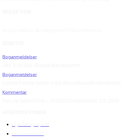
REDAKTION
Reelligestilling.dk redigeres af Tobias Petersen.
SENESTE
Boganmeldelser
Jeg tror ikke, Bjarne blev klogere
Boganmeldelser
Louise Perrys opgør med den seksuelle revolution
Kommentar
Køn og ligestilling – nytårsforudsigelser for 2026
HOVEDSEKTIONER
Ligestillingsnyt
791
Kommentar
297