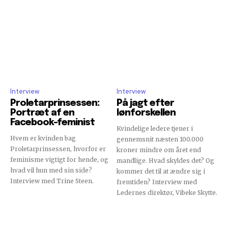
Interview
Interview
Proletarprinsessen:
På jagt efter
Portræt af en
lønforskellen
Facebook-feminist
Kvindelige ledere tjener i
Hvem er kvinden bag
gennemsnit næsten 100.000
Proletarprinsessen, hvorfor er
kroner mindre om året end
feminisme vigtigt for hende, og
mandlige. Hvad skyldes det? Og
hvad vil hun med sin side?
kommer det til at ændre sig i
Interview med Trine Steen.
fremtiden? Interview med
Ledernes direktør, Vibeke Skytte.