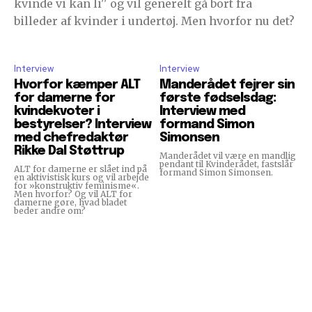
kvinde vi kan li'' og vil generelt gå bort fra
billeder af kvinder i undertøj. Men hvorfor nu det?
Interview
Interview
Hvorfor kæmper ALT
Manderådet fejrer sin
for damerne for
første fødselsdag:
kvindekvoter i
Interview med
bestyrelser? Interview
formand Simon
med chefredaktør
Simonsen
Rikke Dal Støttrup
Manderådet vil være en mandlig
pendant til Kvinderådet, fastslår
ALT for damerne er slået ind på
formand Simon Simonsen.
en aktivistisk kurs og vil arbejde
for »konstruktiv feminisme«.
Men hvorfor? Og vil ALT for
damerne gøre, hvad bladet
beder andre om?