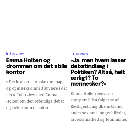
Interview
Interview
Emma Holten og
»Ja, men hvem læser
drømmen om det stille
debatindlæg i
kontor
Politiken? Altså, helt
ærligt? To
»Det kræver et ønske om magt
mennesker?«
og opmærksomhed at være i det
Emma Holten besvarer
her«. Interview med Emma
spørgsmål fra følgerne af
Holten om den offentlige debat
Reelligestilling.dk om blandt
og rollen som debattør.
andet sexisme, nøgenbilleder,
arbejdsmarked og feminisme.