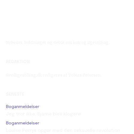
Reelligestilling.dk
Nyheder, holdninger og debat om køn og ligestilling.
REDAKTION
Reelligestilling.dk redigeres af Tobias Petersen.
SENESTE
Boganmeldelser
Jeg tror ikke, Bjarne blev klogere
Boganmeldelser
Louise Perrys opgør med den seksuelle revolution