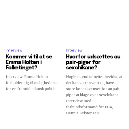
Interview
Interview
Kommer vi til at se
Hvorfor udsættes au
Emma Holten i
pair-piger for
Folketinget?
sexchikane?
Interview: Emma Holten
Nogle mænd udnytter bevidst, at
forholder sig til mulighederne
det kan være svært og have
for en fremtid i dansk politik.
store konsekvenser for au pair-
piger at klage over sexchikane.
Interview med
forbundsformand for FOA,
Dennis Kristensen.