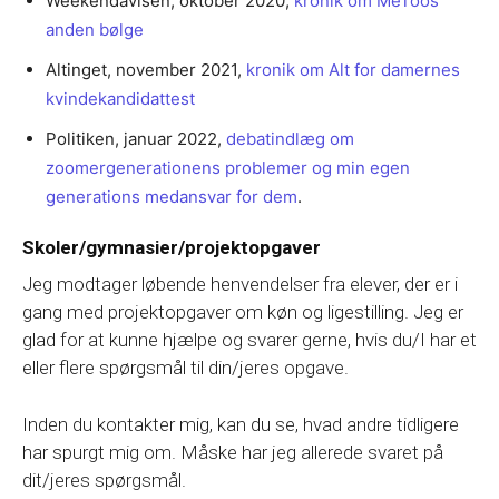
Weekendavisen, oktober 2020,
kronik om MeToos
anden bølge
Altinget, november 2021,
kronik om Alt for damernes
kvindekandidattest
Politiken, januar 2022,
debatindlæg om
zoomergenerationens problemer og min egen
generations medansvar for dem
.
Skoler/gymnasier/projektopgaver
Jeg modtager løbende henvendelser fra elever, der er i
gang med projektopgaver om køn og ligestilling. Jeg er
glad for at kunne hjælpe og svarer gerne, hvis du/I har et
eller flere spørgsmål til din/jeres opgave.
Inden du kontakter mig, kan du se, hvad andre tidligere
har spurgt mig om. Måske har jeg allerede svaret på
dit/jeres spørgsmål.