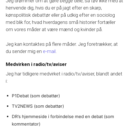
Jeg drømmer om at gøre begge dele, så tøv ikke med at
henvende dig, hvis du er på jagt efter en skarp,
kønspolitisk debattør eller på udkig efter en sociolog
med blik for, hvad hverdagens små historier fortæller
om vores måder at være mænd og kvinder på.
Jeg kan kontaktes på flere måder. Jeg foretrækker, at
du sender mig en
e-mail
.
Medvirken i radio/tv/aviser
Jeg har tidligere medvirket i radio/tv/aviser, blandt andet
i:
P1Debat (som debattør)
TV2NEWS (som debattør)
DR’s hjemmeside i forbindelse med en debat (som
kommentator)