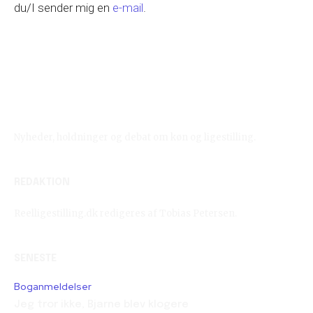
du/I sender mig en
e-mail
.
Reelligestilling.dk
Nyheder, holdninger og debat om køn og ligestilling.
REDAKTION
Reelligestilling.dk redigeres af Tobias Petersen.
SENESTE
Boganmeldelser
Jeg tror ikke, Bjarne blev klogere