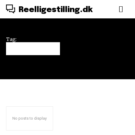
Reelligestilling.dk
Tag:
homofobi
No posts to display