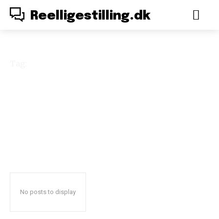
Reelligestilling.dk
Tag:
island
No posts to display