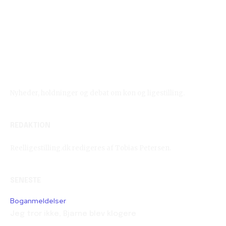
Reelligestilling.dk
Nyheder, holdninger og debat om køn og ligestilling.
REDAKTION
Reelligestilling.dk redigeres af Tobias Petersen.
SENESTE
Boganmeldelser
Jeg tror ikke, Bjarne blev klogere