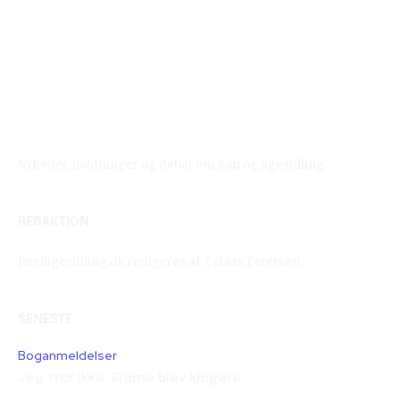
Reelligestilling.dk
Nyheder, holdninger og debat om køn og ligestilling.
REDAKTION
Reelligestilling.dk redigeres af Tobias Petersen.
SENESTE
Boganmeldelser
Jeg tror ikke, Bjarne blev klogere