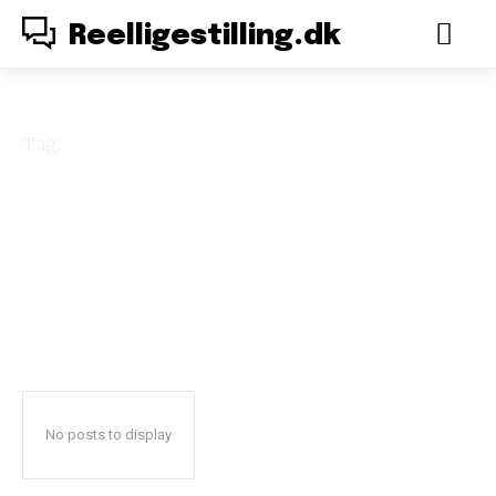
Reelligestilling.dk
Tag:
Joakim Lamotte
No posts to display