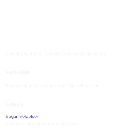
Reelligestilling.dk
Nyheder, holdninger og debat om køn og ligestilling.
REDAKTION
Reelligestilling.dk redigeres af Tobias Petersen.
SENESTE
Boganmeldelser
Jeg tror ikke, Bjarne blev klogere