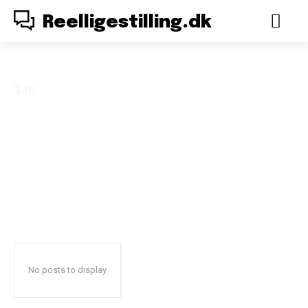
Reelligestilling.dk
Tag:
kernefamilien
No posts to display