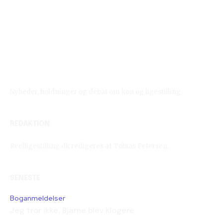
Reelligestilling.dk
Nyheder, holdninger og debat om køn og ligestilling.
REDAKTION
Reelligestilling.dk redigeres af Tobias Petersen.
SENESTE
Boganmeldelser
Jeg tror ikke, Bjarne blev klogere