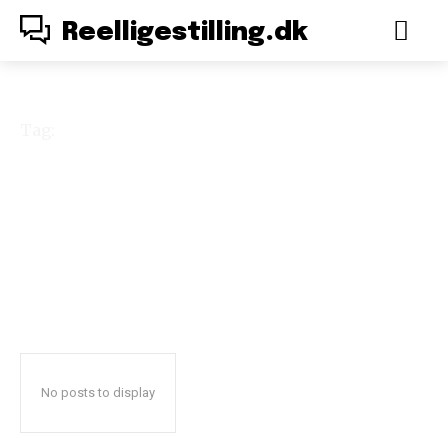
Reelligestilling.dk
Tag:
Lederne
No posts to display