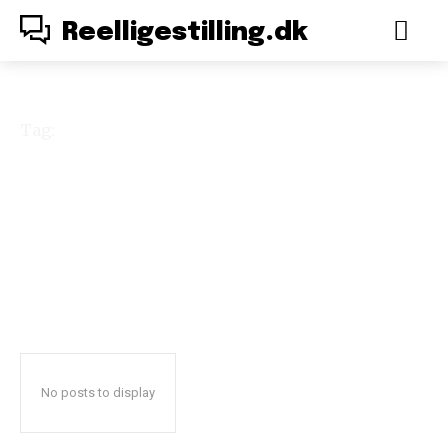
Reelligestilling.dk
Tag:
machokultur
No posts to display