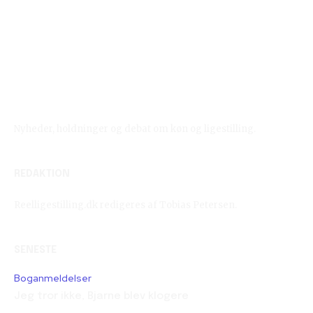
Reelligestilling.dk
Nyheder, holdninger og debat om køn og ligestilling.
REDAKTION
Reelligestilling.dk redigeres af Tobias Petersen.
SENESTE
Boganmeldelser
Jeg tror ikke, Bjarne blev klogere