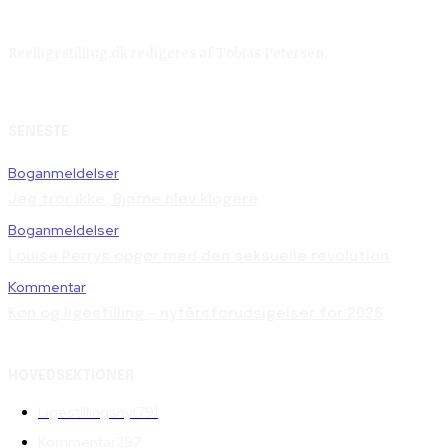
Reelligestilling.dk redigeres af Tobias Petersen.
SENESTE
Boganmeldelser
Jeg tror ikke, Bjarne blev klogere
Boganmeldelser
Louise Perrys opgør med den seksuelle revolution
Kommentar
Køn og ligestilling – nytårsforudsigelser for 2026
HOVEDSEKTIONER
Ligestillingsnyt
791
Kommentar
297