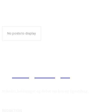
No posts to display
Reelligestilling.dk
Nyheder, holdninger og debat om køn og ligestilling.
REDAKTION