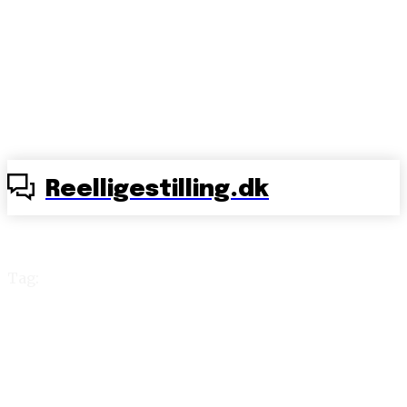
Reelligestilling.dk
Tag:
Maj My
Midtgaard Humaidan