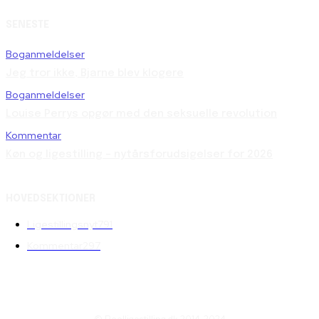
SENESTE
Boganmeldelser
Jeg tror ikke, Bjarne blev klogere
Boganmeldelser
Louise Perrys opgør med den seksuelle revolution
Kommentar
Køn og ligestilling – nytårsforudsigelser for 2026
HOVEDSEKTIONER
Ligestillingsnyt
791
Kommentar
297