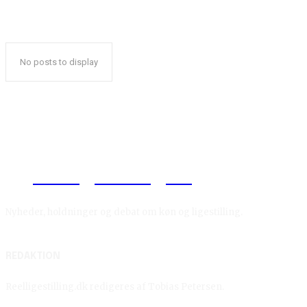
No posts to display
Reelligestilling.dk
Nyheder, holdninger og debat om køn og ligestilling.
REDAKTION
Reelligestilling.dk redigeres af Tobias Petersen.