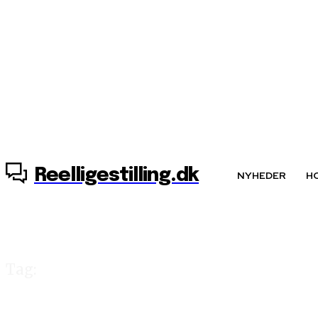
7. august, 2026
Reelligestilling.dk
NYHEDER
H
Tag:
tamponskat