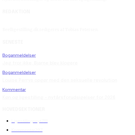
REDAKTION
Reelligestilling.dk redigeres af Tobias Petersen.
SENESTE
Boganmeldelser
Jeg tror ikke, Bjarne blev klogere
Boganmeldelser
Louise Perrys opgør med den seksuelle revolution
Kommentar
Køn og ligestilling – nytårsforudsigelser for 2026
HOVEDSEKTIONER
Ligestillingsnyt
791
Kommentar
297