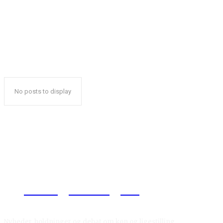
No posts to display
Reelligestilling.dk
Nyheder, holdninger og debat om køn og ligestilling.