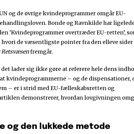
t YDUN og de øvrige kvindeprogrammer omgår EU-
behandlingsloven. Bonde og Ravnkilde har ligeled
itlen ‘Kvindeprogrammer overtræder EU-retten’, s
, hvori de væsentligste pointer fra den elleve sider
r Retsvæsen
fremgår.
det lader sig ikke gøre at referere hele dens indh
 at kvindeprogrammerne – og de dispensationer, 
dem – er i strid med EU-fælleskabsretten og
artiklen demonstrerer, hvordan lovgivningen om
e og den lukkede metode