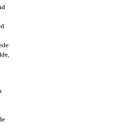
nd
ed
rede
lde,
n
le