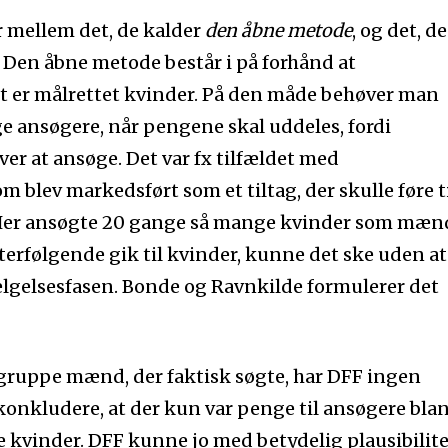
 mellem det, de kalder
den åbne metode
, og det, de
. Den åbne metode består i på forhånd at
t er målrettet kvinder. På den måde behøver man
e ansøgere, når pengene skal uddeles, fordi
r at ansøge. Det var fx tilfældet med
 blev markedsført som et tiltag, der skulle føre t
. Her ansøgte 20 gange så mange kvinder som mæn
efterfølgende gik til kvinder, kunne det ske uden at
ælgelsesfasen. Bonde og Ravnkilde formulerer det
e gruppe mænd, der faktisk søgte, har DFF ingen
konkludere, at der kun var penge til ansøgere bla
 kvinder. DFF kunne jo med betydelig plausibilite