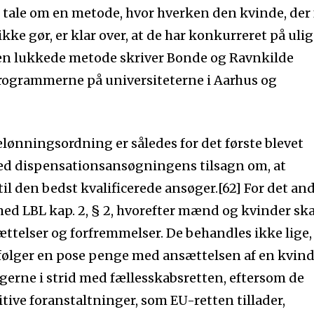
r tale om en metode, hvor hverken den kvinde, der 
ikke gør, er klar over, at de har konkurreret på ulig
en lukkede metode skriver Bonde og Ravnkilde
ogrammerne på universiteterne i Aarhus og
lønningsordning er således for det første blevet
med dispensationsansøgningens tilsagn om, at
å til den bedst kvalificerede ansøger.[62] For det an
med LBL kap. 2, § 2, hvorefter mænd og kvinder ska
ttelser og forfremmelser. De behandles ikke lige,
 følger en pose penge med ansættelsen af en kvind
ngerne i strid med fællesskabsretten, eftersom de
tive foranstaltninger, som EU-retten tillader,