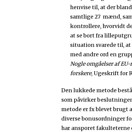
henvise til, at der blan
samtlige 27 mænd, samt
kontrollere, hvorvidt de
at se bort fra lilleput
situation svarede til, 
med andre ord en grupp
Nogle omgåelser af EU-r
forskere
, Ugeskrift for 
Den lukkede metode består
som påvirker beslutningen
metode er fx blevet brugt 
diverse bonusordninger fo
har ansporet fakulteterne o