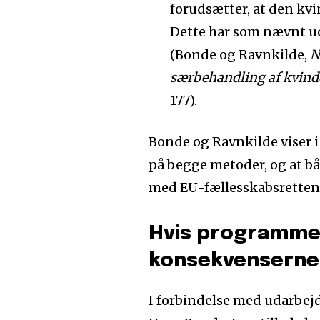
forudsætter, at den kvi
Dette har som nævnt ude
(Bonde og Ravnkilde,
N
særbehandling af kvinde
177).
Bonde og Ravnkilde viser 
på begge metoder, og at b
med EU-fællesskabsretten
Hvis programmern
konsekvenserne
I forbindelse med udarbejd