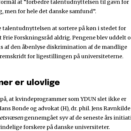
 formål at “forbedre talentudnyttelsen til gavn for
g, men for hele det danske samfund”.
 talentudnyttelsen at sortere på køn i stedet for
et Frie Forskningsråd aldrig. Pengene blev uddelt 
s af den åbenlyse diskrimination af de mandlige
remskridt for ligestillingen på universiteterne.
r er ulovlige
 på, at kvindeprogrammer som YDUN slet ikke er
. Hans Bonde og advokat (H), dr. phil. Jens Ravnkilde
Retsvæsen
gennemgået syv af de seneste års initiat
vindelige forskere på danske universiteter.