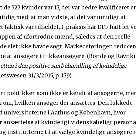
dt de 527 kvinder var 17, der var bedre kvalificeret e
idig med, at man vidste, at det var umuligt at
t faktisk var tilfældet. I praksis har DFF haft let v
gruppen af ufortrødne mænd, således at den reelle
at de slet ikke havde søgt. Markedsføringen reduce
e af ansøgere til ikkeansøgere. (Bonde og Ravnki
etten i den positive særbehandling af kvindelige
Retsvæsen 31/3/2015, p. 179).
 i politikker, som ikke er kendt af ansøgerne, me
 om, hvilken ansøger der ansættes. Den lukkede
af universiteterne i Aarhus og København, hvor
r ansættelse af kvindeligt videnskabeligt persona
g institutterne til at vælge kvindelige ansøgere i