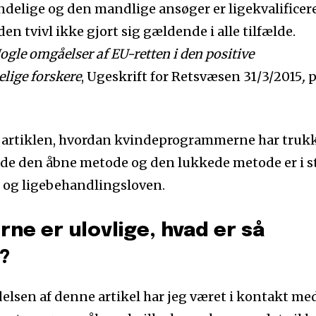
ndelige og den mandlige ansøger er ligekvalificer
n tvivl ikke gjort sig gældende i alle tilfælde.
ogle omgåelser af EU-retten i den positive
lige forskere
, Ugeskrift for Retsvæsen 31/3/2015
,
p
i artiklen, hvordan kvindeprogrammerne har truk
åde den åbne metode og den lukkede metode er i s
 og ligebehandlingsloven.
e er ulovlige, hvad er så
?
elsen af denne artikel har jeg været i kontakt me