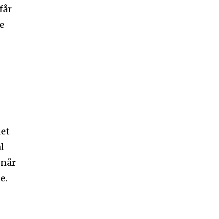
får
e
det
l
 når
e.