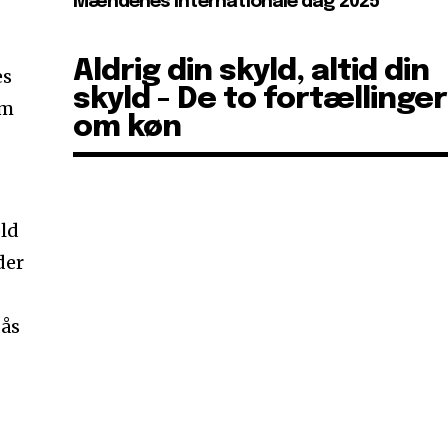
Mændenes internationale dag 2025
Aldrig din skyld, altid din
es
skyld - De to fortællinger
om
om køn
old
der
gås