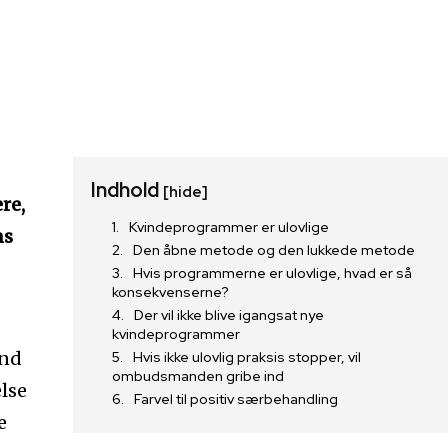
Indhold
[hide]
re,
Kvindeprogrammer er ulovlige
ns
Den åbne metode og den lukkede metode
Hvis programmerne er ulovlige, hvad er så
konsekvenserne?
Der vil ikke blive igangsat nye
kvindeprogrammer
end
Hvis ikke ulovlig praksis stopper, vil
ombudsmanden gribe ind
else
Farvel til positiv særbehandling
e