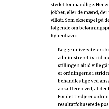
stedet for mandlige. Her e
jobbet, eller de mænd, der 
vilkår. Som eksempel på d
følgende om belønningspr
København:
Begge universiteters be
administreret i strid 
stillingen altid ville g
er ordningerne i strid 
behandles lige ved ansæ
ansætteren ved, at der
For det tredje er ordni
resultatfokuserede posi