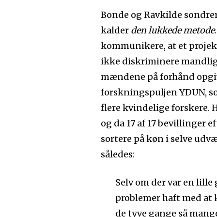
Bonde og Ravkilde sondrer
kalder
den lukkede metode
kommunikere, at et projek
ikke diskriminere mandlig
mændene på forhånd opgive
forskningspuljen YDUN, som
flere kvindelige forskere
og da 17 af 17 bevillinger 
sortere på køn i selve udv
således:
Selv om der var en lill
problemer haft med at 
de tyve gange så mange