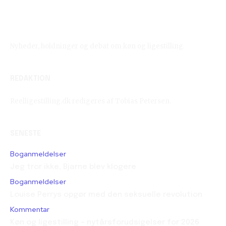
Reelligestilling.dk
Nyheder, holdninger og debat om køn og ligestilling.
REDAKTION
Reelligestilling.dk redigeres af Tobias Petersen.
SENESTE
Boganmeldelser
Jeg tror ikke, Bjarne blev klogere
Boganmeldelser
Louise Perrys opgør med den seksuelle revolution
Kommentar
Køn og ligestilling – nytårsforudsigelser for 2026