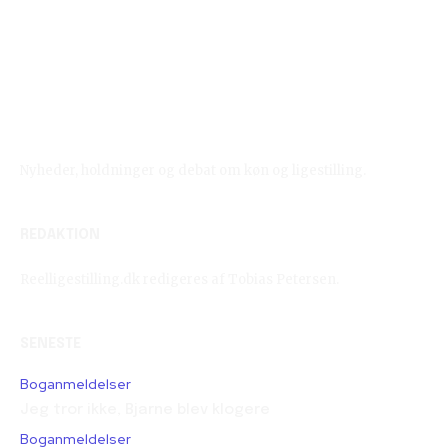
Reelligestilling.dk
Nyheder, holdninger og debat om køn og ligestilling.
REDAKTION
Reelligestilling.dk redigeres af Tobias Petersen.
SENESTE
Boganmeldelser
Jeg tror ikke, Bjarne blev klogere
Boganmeldelser