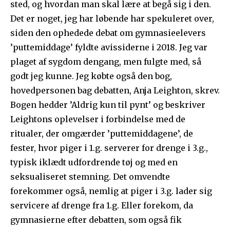
sted, og hvordan man skal lære at begå sig i den.
Det er noget, jeg har løbende har spekuleret over,
siden den ophedede debat om gymnasieelevers
’puttemiddage’ fyldte avissiderne i 2018. Jeg var
plaget af sygdom dengang, men fulgte med, så
godt jeg kunne. Jeg købte også den bog,
hovedpersonen bag debatten, Anja Leighton, skrev.
Bogen hedder ’Aldrig kun til pynt’ og beskriver
Leightons oplevelser i forbindelse med de
ritualer, der omgærder ’puttemiddagene’, de
fester, hvor piger i 1.g. serverer for drenge i 3.g.,
typisk iklædt udfordrende tøj og med en
seksualiseret stemning. Det omvendte
forekommer også, nemlig at piger i 3.g. lader sig
servicere af drenge fra 1.g. Eller forekom, da
gymnasierne efter debatten, som også fik