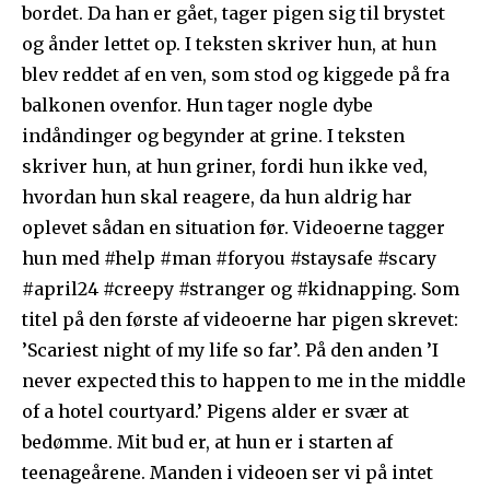
bordet. Da han er gået, tager pigen sig til brystet
og ånder lettet op. I teksten skriver hun, at hun
blev reddet af en ven, som stod og kiggede på fra
balkonen ovenfor. Hun tager nogle dybe
indåndinger og begynder at grine. I teksten
skriver hun, at hun griner, fordi hun ikke ved,
hvordan hun skal reagere, da hun aldrig har
oplevet sådan en situation før. Videoerne tagger
hun med #help #man #foryou #staysafe #scary
#april24 #creepy #stranger og #kidnapping. Som
titel på den første af videoerne har pigen skrevet:
’Scariest night of my life so far’. På den anden ’I
never expected this to happen to me in the middle
of a hotel courtyard.’ Pigens alder er svær at
bedømme. Mit bud er, at hun er i starten af
teenageårene. Manden i videoen ser vi på intet