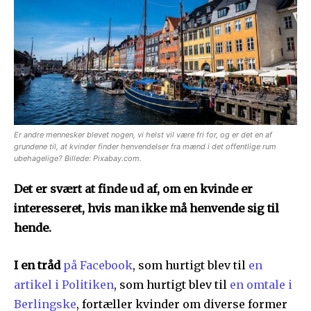
Er andre mennesker blevet nogen, vi helst vil være fri for, og er det en af
grundene til, at kvinder finder henvendelser fra mænd i det offentlige rum
ubehagelige? Billede: Pixabay.com.
Det er svært at finde ud af, om en kvinde er
interesseret, hvis man ikke må henvende sig til
hende.
I en tråd
på Facebook
, som hurtigt blev til
en
artikel i Politiken
, som hurtigt blev til
en omtale i
Berlingske
, fortæller kvinder om diverse former