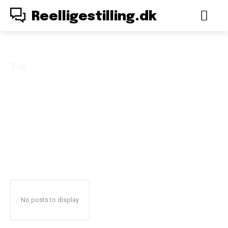
Reelligestilling.dk
Tag:
Aarhus Universitet
No posts to display