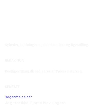
Reelligestilling.dk
Nyheder, holdninger og debat om køn og ligestilling.
REDAKTION
Reelligestilling.dk redigeres af Tobias Petersen.
SENESTE
Boganmeldelser
Jeg tror ikke, Bjarne blev klogere