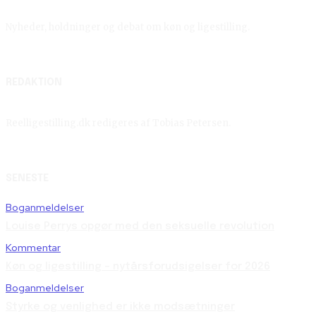
Nyheder, holdninger og debat om køn og ligestilling.
REDAKTION
Reelligestilling.dk redigeres af Tobias Petersen.
SENESTE
Boganmeldelser
Louise Perrys opgør med den seksuelle revolution
Kommentar
Køn og ligestilling – nytårsforudsigelser for 2026
Boganmeldelser
Styrke og venlighed er ikke modsætninger