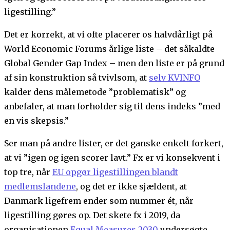
ligestilling.”
Det er korrekt, at vi ofte placerer os halvdårligt på
World Economic Forums årlige liste – det såkaldte
Global Gender Gap Index – men den liste er på grund
af sin konstruktion så tvivlsom, at
selv KVINFO
kalder dens målemetode ”problematisk” og
anbefaler, at man forholder sig til dens indeks ”med
en vis skepsis.”
Ser man på andre lister, er det ganske enkelt forkert,
at vi ”igen og igen scorer lavt.” Fx er vi konsekvent i
top tre, når
EU opgør ligestillingen blandt
medlemslandene
, og det er ikke sjældent, at
Danmark ligefrem ender som nummer ét, når
ligestilling gøres op. Det skete fx i 2019, da
organisationen
Equal Measures 2030
undersøgte