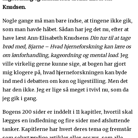
Knudsen.
Nogle gange må man bare indse, at tingene ikke gik,
som man havde håbet. Sådan har jeg det nu, efter at
have læst Ann-Elisabeth Knudsens
Din tur til at tage
brød med, Bjarne – Hvad hjerneforskning kan lære os
om lønforhandling, kageordning og mental load
. Jeg
ville virkelig gerne kunne sige, at bogen har gjort
mig klogere på, hvad hjerneforskningen kan byde
ind med i debatten om køn og ligestilling. Men det
har den ikke. Jeg er lige så meget i tvivl nu, som da
jeg gik i gang.
Bogens 200 sider er inddelt i 11 kapitler, hvortil skal
lægges en indledning og fire sider med afsluttende
tanker. Kapitlerne har hvert deres tema og fremstår
som selvstændige artikler eller essays, som alle