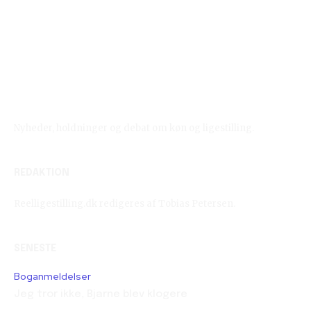
Reelligestilling.dk
Nyheder, holdninger og debat om køn og ligestilling.
REDAKTION
Reelligestilling.dk redigeres af Tobias Petersen.
SENESTE
Boganmeldelser
Jeg tror ikke, Bjarne blev klogere