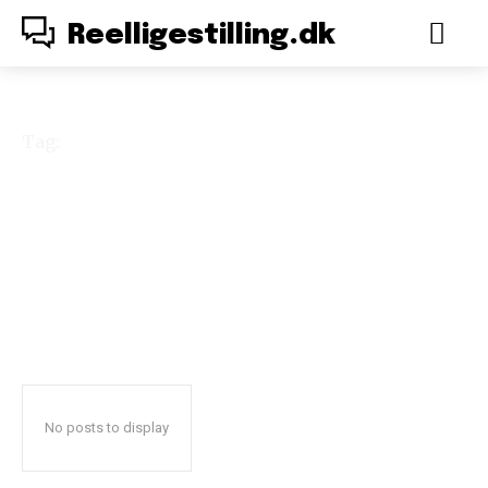
Reelligestilling.dk
Tag:
abe
No posts to display