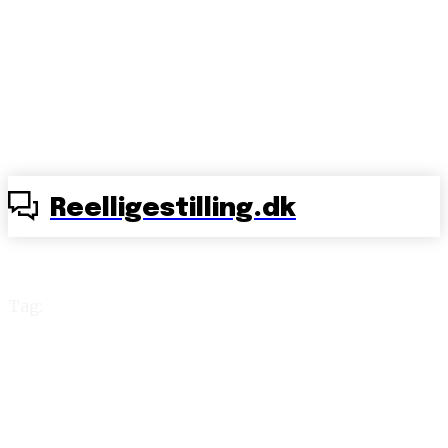
Reelligestilling.dk
Tag:
æg