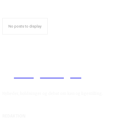
No posts to display
Reelligestilling.dk
Nyheder, holdninger og debat om køn og ligestilling.
REDAKTION