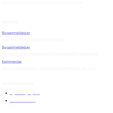
Reelligestilling.dk redigeres af Tobias Petersen.
SENESTE
Boganmeldelser
Jeg tror ikke, Bjarne blev klogere
Boganmeldelser
Louise Perrys opgør med den seksuelle revolution
Kommentar
Køn og ligestilling – nytårsforudsigelser for 2026
HOVEDSEKTIONER
Ligestillingsnyt
791
Kommentar
297