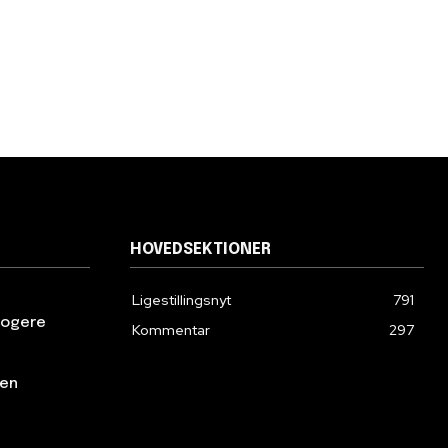
HOVEDSEKTIONER
Ligestillingsnyt
791
klogere
Kommentar
297
den