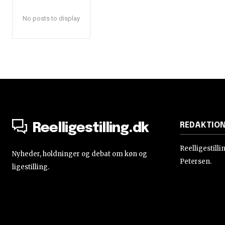
No posts to display
REDAKTIO
Reelligestilling.dk
Reelligestill
Nyheder, holdninger og debat om køn og
Petersen.
ligestilling.