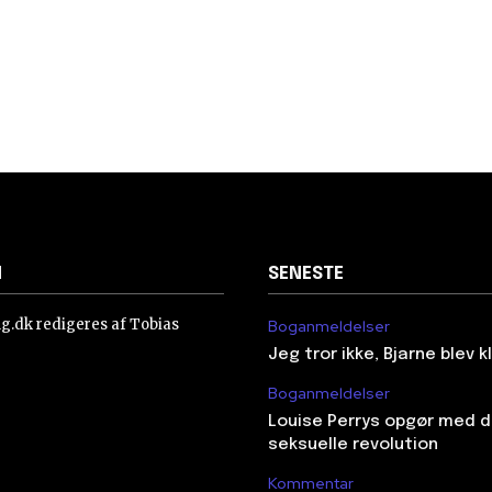
N
SENESTE
ing.dk redigeres af Tobias
Boganmeldelser
Jeg tror ikke, Bjarne blev 
Boganmeldelser
Louise Perrys opgør med 
seksuelle revolution
Kommentar