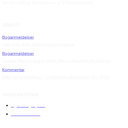
Reelligestilling.dk redigeres af Tobias Petersen.
SENESTE
Boganmeldelser
Jeg tror ikke, Bjarne blev klogere
Boganmeldelser
Louise Perrys opgør med den seksuelle revolution
Kommentar
Køn og ligestilling – nytårsforudsigelser for 2026
HOVEDSEKTIONER
Ligestillingsnyt
791
Kommentar
297