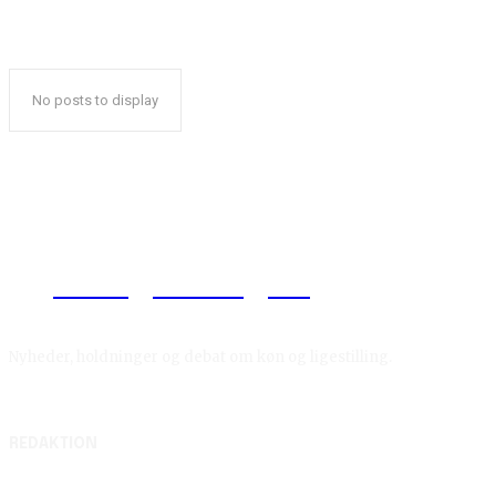
No posts to display
Reelligestilling.dk
Nyheder, holdninger og debat om køn og ligestilling.
REDAKTION