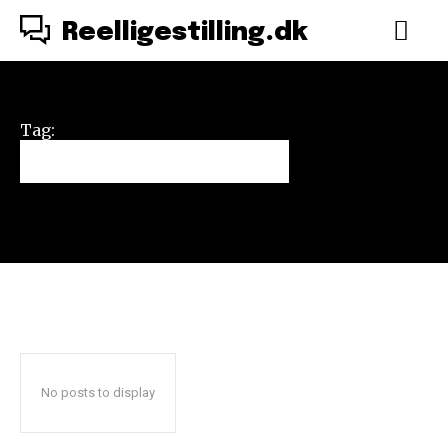
Reelligestilling.dk
Tag:
antifeminisme
No posts to display