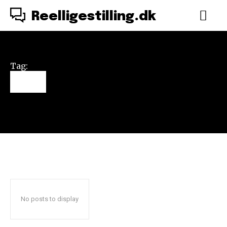
Reelligestilling.dk
Tag:
app
No posts to display