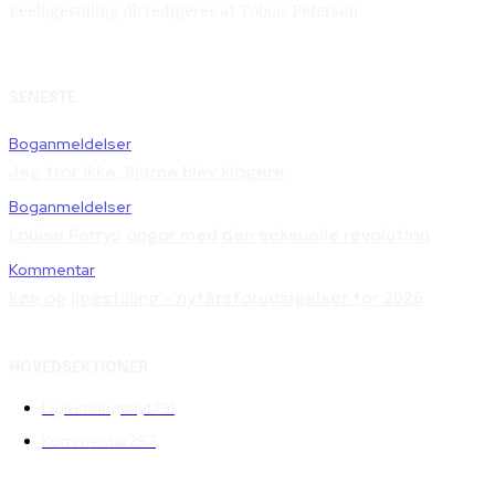
Reelligestilling.dk redigeres af Tobias Petersen.
SENESTE
Boganmeldelser
Jeg tror ikke, Bjarne blev klogere
Boganmeldelser
Louise Perrys opgør med den seksuelle revolution
Kommentar
Køn og ligestilling – nytårsforudsigelser for 2026
HOVEDSEKTIONER
Ligestillingsnyt
791
Kommentar
297