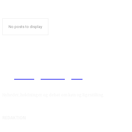
No posts to display
Reelligestilling.dk
Nyheder, holdninger og debat om køn og ligestilling.
REDAKTION