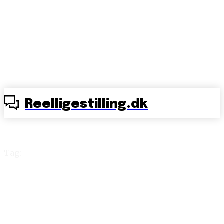
Reelligestilling.dk
Tag:
Børnetilskud