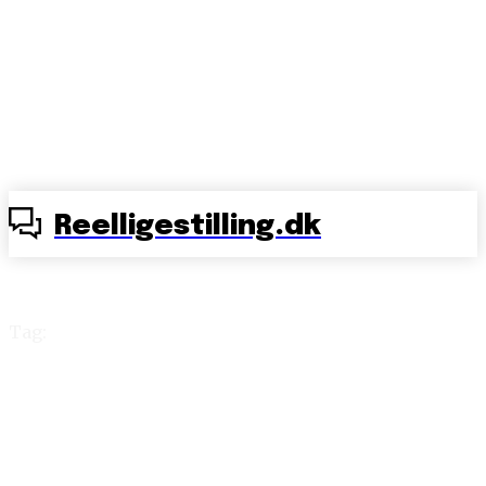
Reelligestilling.dk
Tag:
British Airways