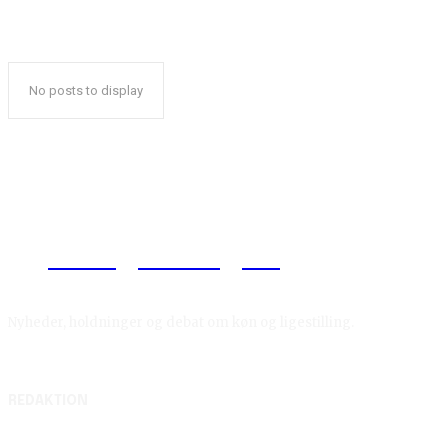
No posts to display
Reelligestilling.dk
Nyheder, holdninger og debat om køn og ligestilling.
REDAKTION