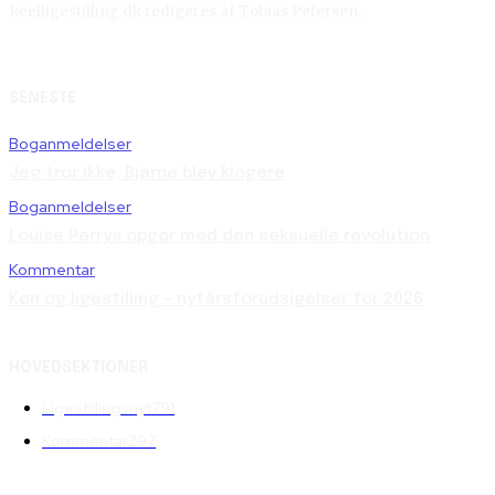
Reelligestilling.dk redigeres af Tobias Petersen.
SENESTE
Boganmeldelser
Jeg tror ikke, Bjarne blev klogere
Boganmeldelser
Louise Perrys opgør med den seksuelle revolution
Kommentar
Køn og ligestilling – nytårsforudsigelser for 2026
HOVEDSEKTIONER
Ligestillingsnyt
791
Kommentar
297