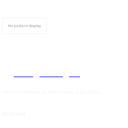
No posts to display
Reelligestilling.dk
Nyheder, holdninger og debat om køn og ligestilling.
REDAKTION