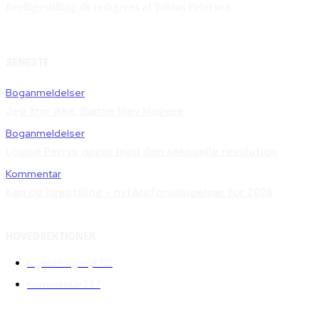
Reelligestilling.dk redigeres af Tobias Petersen.
SENESTE
Boganmeldelser
Jeg tror ikke, Bjarne blev klogere
Boganmeldelser
Louise Perrys opgør med den seksuelle revolution
Kommentar
Køn og ligestilling – nytårsforudsigelser for 2026
HOVEDSEKTIONER
Ligestillingsnyt
791
Kommentar
297