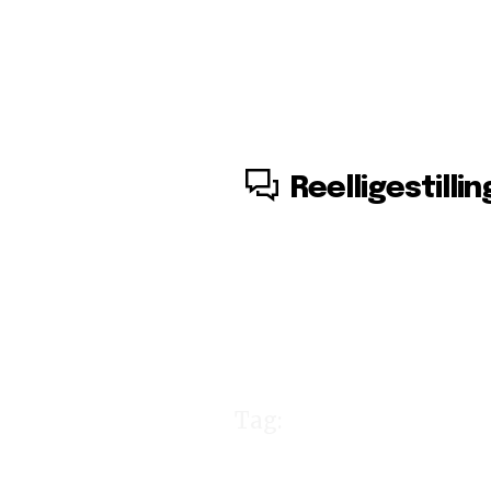
8. august, 2026
Reelligestillin
Tag:
Calvin Kl