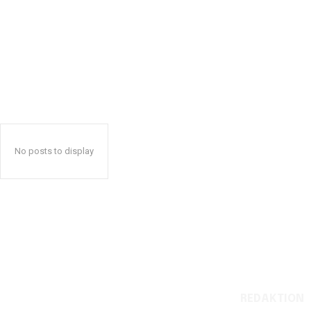
No posts to display
REDAKTION
Reelligestilling.dk