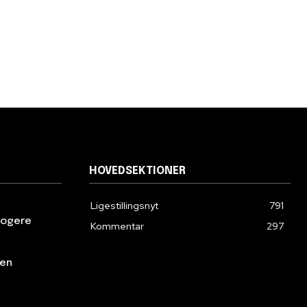
HOVEDSEKTIONER
Ligestillingsnyt
791
klogere
Kommentar
297
den