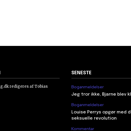
N
SENESTE
ing.dk redigeres af Tobias
Boganmeldelser
Jeg tror ikke, Bjarne blev 
Boganmeldelser
Louise Perrys opgør med 
seksuelle revolution
Kommentar