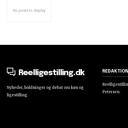
No posts to display
REDAKTIO
Reelligestilling.dk
Reelligestill
Nyheder, holdninger og debat om køn og
Petersen.
ligestilling.