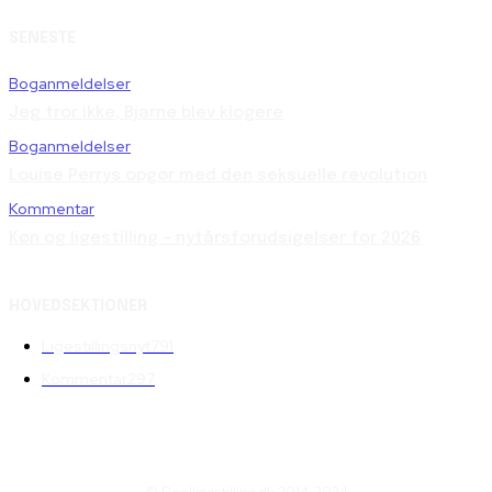
SENESTE
Boganmeldelser
Jeg tror ikke, Bjarne blev klogere
Boganmeldelser
Louise Perrys opgør med den seksuelle revolution
Kommentar
Køn og ligestilling – nytårsforudsigelser for 2026
HOVEDSEKTIONER
Ligestillingsnyt
791
Kommentar
297