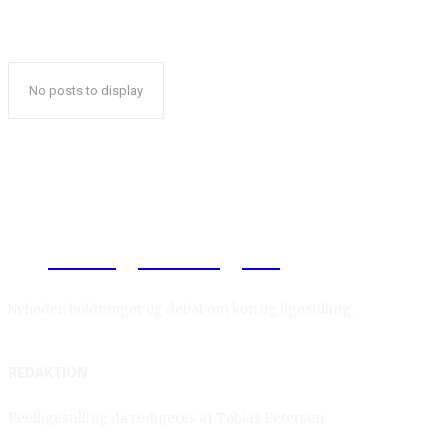
No posts to display
Reelligestilling.dk
Nyheder, holdninger og debat om køn og ligestilling.
REDAKTION
Reelligestilling.dk redigeres af Tobias Petersen.