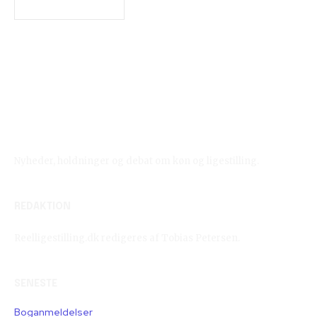
Reelligestilling.dk
Nyheder, holdninger og debat om køn og ligestilling.
REDAKTION
Reelligestilling.dk redigeres af Tobias Petersen.
SENESTE
Boganmeldelser