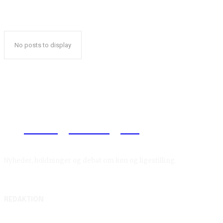
No posts to display
Reelligestilling.dk
Nyheder, holdninger og debat om køn og ligestilling.
REDAKTION