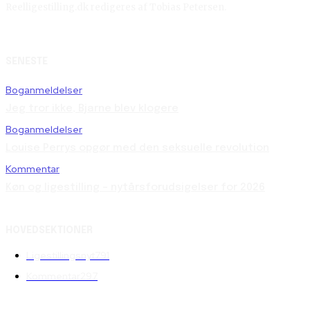
Reelligestilling.dk redigeres af Tobias Petersen.
SENESTE
Boganmeldelser
Jeg tror ikke, Bjarne blev klogere
Boganmeldelser
Louise Perrys opgør med den seksuelle revolution
Kommentar
Køn og ligestilling – nytårsforudsigelser for 2026
HOVEDSEKTIONER
Ligestillingsnyt
791
Kommentar
297