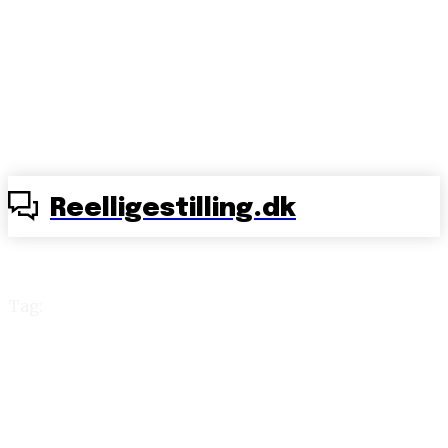
Reelligestilling.dk
Tag:
Covergate