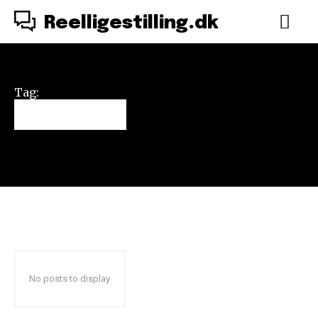
Reelligestilling.dk
Tag:
cykelløb
No posts to display