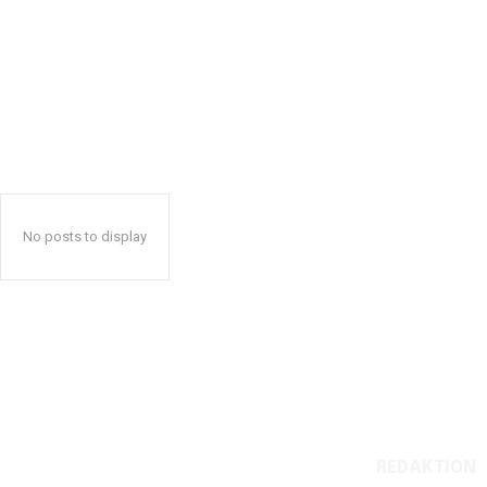
No posts to display
REDAKTION
Reelligestilling.dk