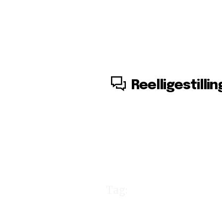
10. august, 2026
Reelligestillin
Tag:
Dagens 