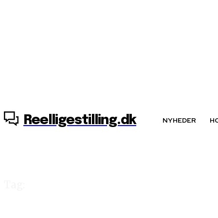
6. august, 2026
Reelligestilling.dk
NYHEDER
H
Tag:
debatfestival