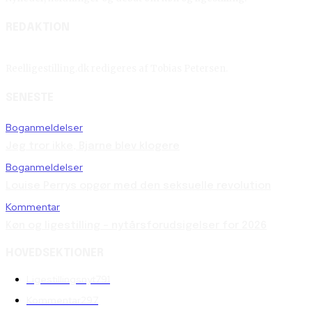
REDAKTION
Reelligestilling.dk redigeres af Tobias Petersen.
SENESTE
Boganmeldelser
Jeg tror ikke, Bjarne blev klogere
Boganmeldelser
Louise Perrys opgør med den seksuelle revolution
Kommentar
Køn og ligestilling – nytårsforudsigelser for 2026
HOVEDSEKTIONER
Ligestillingsnyt
791
Kommentar
297