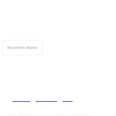
No posts to display
Reelligestilling.dk
Nyheder, holdninger og debat om køn og ligestilling.