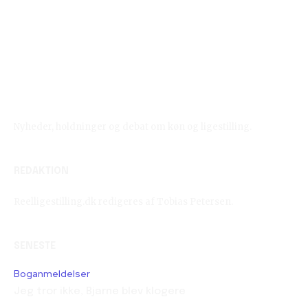
Reelligestilling.dk
Nyheder, holdninger og debat om køn og ligestilling.
REDAKTION
Reelligestilling.dk redigeres af Tobias Petersen.
SENESTE
Boganmeldelser
Jeg tror ikke, Bjarne blev klogere