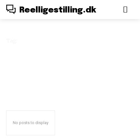
Reelligestilling.dk
Tag:
definition
No posts to display