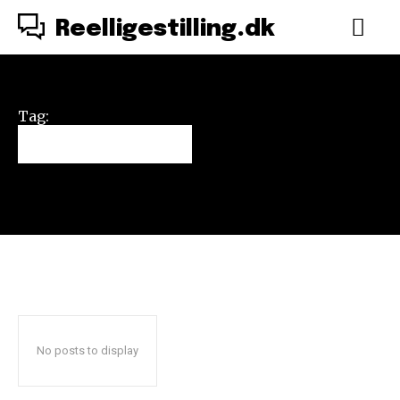
Reelligestilling.dk
Tag:
demokrati
No posts to display