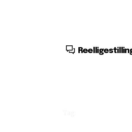
8. august, 2026
Reelligestillin
Tag:
det briti