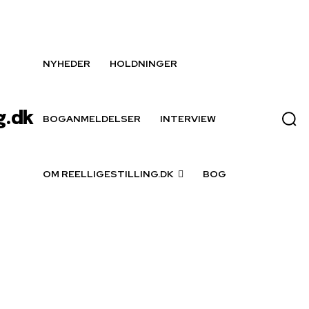
NYHEDER
HOLDNINGER
g.dk
BOGANMELDELSER
INTERVIEW
OM REELLIGESTILLING.DK
BOG
ske forsvar