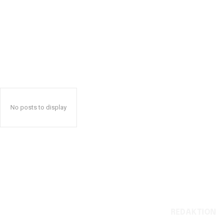
No posts to display
REDAKTION
Reelligestilling.dk