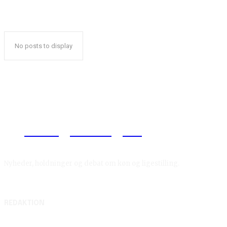
No posts to display
Reelligestilling.dk
Nyheder, holdninger og debat om køn og ligestilling.
REDAKTION