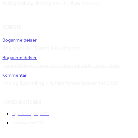
Reelligestilling.dk redigeres af Tobias Petersen.
SENESTE
Boganmeldelser
Jeg tror ikke, Bjarne blev klogere
Boganmeldelser
Louise Perrys opgør med den seksuelle revolution
Kommentar
Køn og ligestilling – nytårsforudsigelser for 2026
HOVEDSEKTIONER
Ligestillingsnyt
791
Kommentar
297