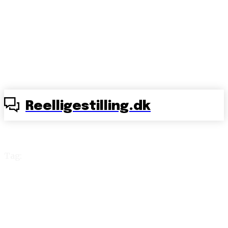
Reelligestilling.dk
Tag:
diskotek