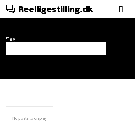
Reelligestilling.dk
Tag:
Do It For Denmark
No posts to display